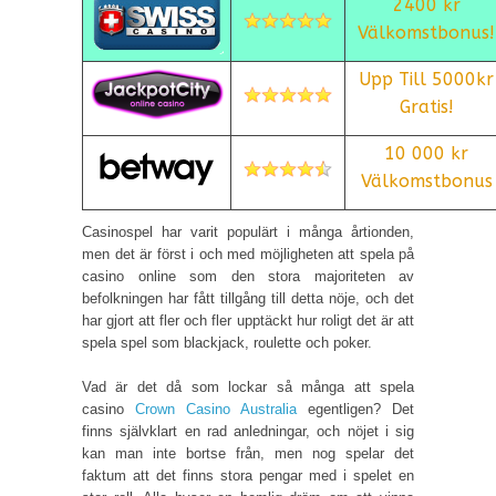
2400 kr
Välkomstbonus!
Upp Till 5000kr
Gratis!
10 000 kr
Välkomstbonus
Casinospel har varit populärt i många årtionden,
men det är först i och med möjligheten att spela på
casino online som den stora majoriteten av
befolkningen har fått tillgång till detta nöje, och det
har gjort att fler och fler upptäckt hur roligt det är att
spela spel som blackjack, roulette och poker.
Vad är det då som lockar så många att spela
casino
Crown Casino Australia
egentligen? Det
finns självklart en rad anledningar, och nöjet i sig
kan man inte bortse från, men nog spelar det
faktum att det finns stora pengar med i spelet en