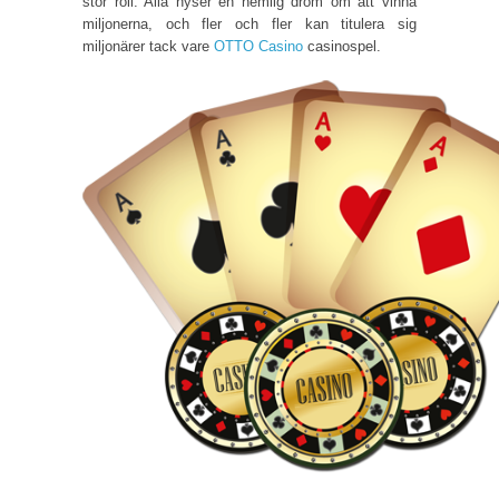
stor roll. Alla hyser en hemlig dröm om att vinna
miljonerna, och fler och fler kan titulera sig
miljonärer tack vare
OTTO Casino
casinospel.